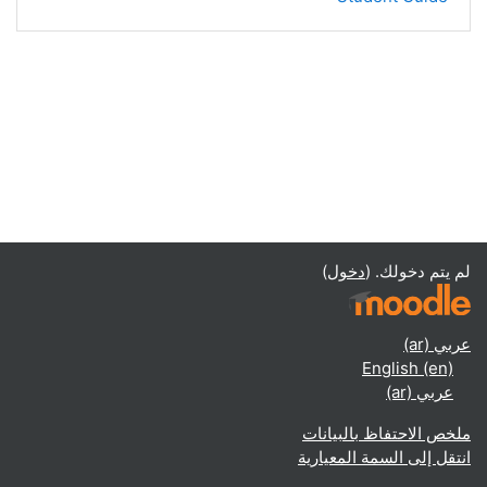
لم يتم دخولك. (
دخول
)
عربي ‎(ar)‎
English ‎(en)‎
عربي ‎(ar)‎
ملخص الاحتفاظ بالبيانات
انتقل إلى السمة المعيارية